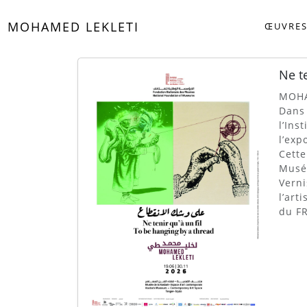
MOHAMED LEKLETI
ŒUVRE
Ne te
MOHA
Dans 
l’Ins
l’exp
Cette
Musée
Verni
l’art
du FR