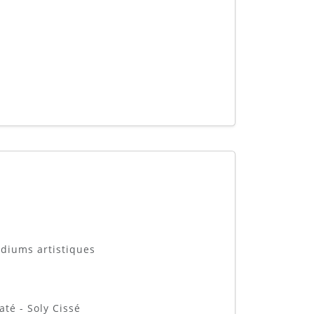
édiums artistiques
té - Soly Cissé