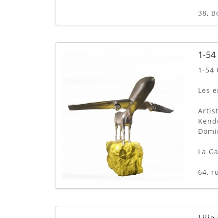
38, B
1-54
1-54 
Les 
Artis
Kende
Domi
La Ga
64, r