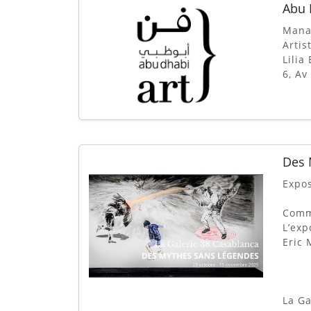
Abu 
Manar
Artis
Lilia
6, Av
Des 
Expos
Commi
L’exp
Eric 
La Ga