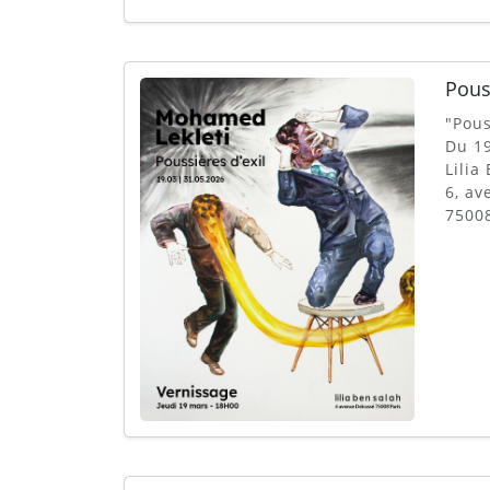
Pous
"Pous
Du 19
Lilia
6, av
75008