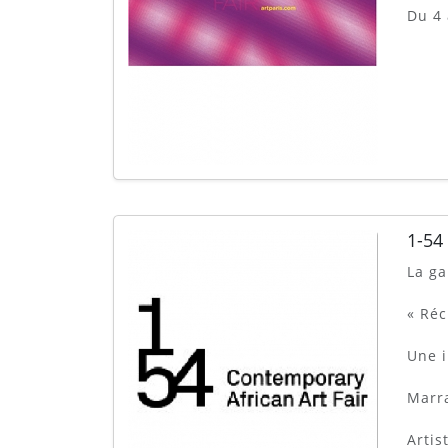
Du 4 
1-54
La ga
« Réc
Une i
Marra
Artis