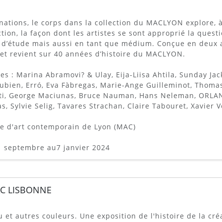
nations, le corps dans la collection du MACLYON explore, à
ction, la façon dont les artistes se sont approprié la quest
 d’étude mais aussi en tant que médium. Conçue en deux ac
et revient sur 40 années d’histoire du MACLYON.
tes : Marina Abramovi? & Ulay, Eija-Liisa Ahtila, Sunday Ja
ubien, Erró, Eva Fàbregas, Marie-Ange Guilleminot, Thom
ti, George Maciunas, Bruce Nauman, Hans Neleman, ORLAN,
s, Sylvie Selig, Tavares Strachan, Claire Tabouret, Xavier 
e d'art contemporain de Lyon (MAC)
 septembre au7 janvier 2024
C LISBONNE
u et autres couleurs. Une exposition de l'histoire de la cr