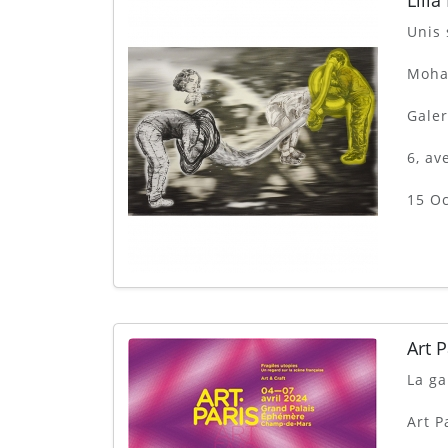
Lilia
Unis
Moham
Galer
6, av
15 O
Art 
La ga
Art P