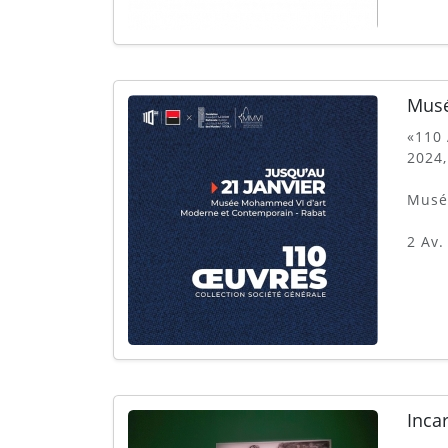
Mus
«110 
2024
Musé
2 Av.
Inca