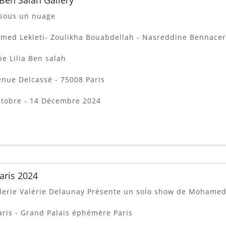
 Ben Salah Gallery
 sous un nuage
ed Lekleti- Zoulikha Bouabdellah - Nasreddine Bennacer
ie Lilia Ben salah
enue Delcassé - 75008 Paris
ctobre - 14 Décembre 2024
Paris 2024
lerie Valérie Delaunay Présente un solo show de Mohamed 
aris - Grand Palais éphémère Paris