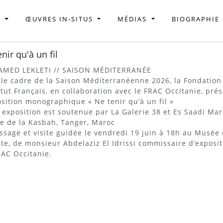
S
ŒUVRES IN-SITUS
MÉDIAS
BIOGRAPHIE
nir qu'à un fil
MED LEKLETI // SAISON MÉDITERRANÉE
le cadre de la Saison Méditerranéenne 2026, la Fondatio
titut Français, en collaboration avec le FRAC Occitanie, p
osition monographique « Ne tenir qu’à un fil »
 exposition est soutenue par La Galerie 38 et Es Saadi Ma
 de la Kasbah, Tanger, Maroc
ssage et visite guidée le vendredi 19 juin à 18h au Musé
iste, de monsieur Abdelaziz El Idrissi commissaire d’expos
AC Occitanie.