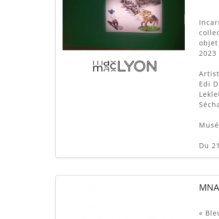
Incar
colle
objet
2023 
Artis
Edi D
Lekle
Sécha
Musé
Du 21
MNA
« Ble